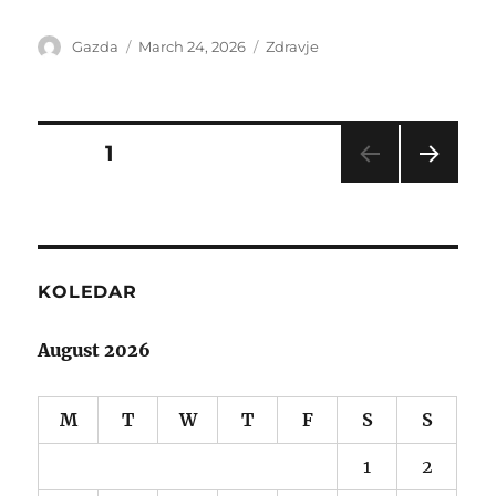
Author
Posted
Categories
Gazda
March 24, 2026
Zdravje
on
Posts
PAGE
1
NEXT
navigation
PAG
E
KOLEDAR
August 2026
M
T
W
T
F
S
S
1
2