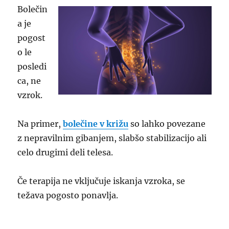
Bolečin
a je
pogost
o le
posledi
ca, ne
vzrok.
Na primer,
bolečine v križu
so lahko povezane
z nepravilnim gibanjem, slabšo stabilizacijo ali
celo drugimi deli telesa.
Če terapija ne vključuje iskanja vzroka, se
težava pogosto ponavlja.