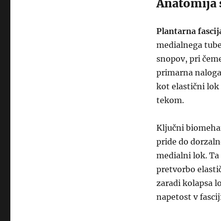
Anatomija s
Plantarna fascij
medialnega tuber
snopov, pri čeme
primarna naloga
kot elastični lo
tekom.
Ključni biomeha
pride do dorzaln
medialni lok. Ta
pretvorbo elasti
zaradi kolapsa l
napetost v fascij