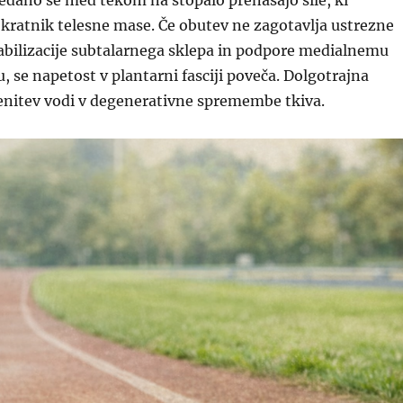
dano se med tekom na stopalo prenašajo sile, ki
kratnik telesne mase. Če obutev ne zagotavlja ustrezne
stabilizacije subtalarnega sklepa in podpore medialnemu
 se napetost v plantarni fasciji poveča. Dolgotrajna
itev vodi v degenerativne spremembe tkiva.