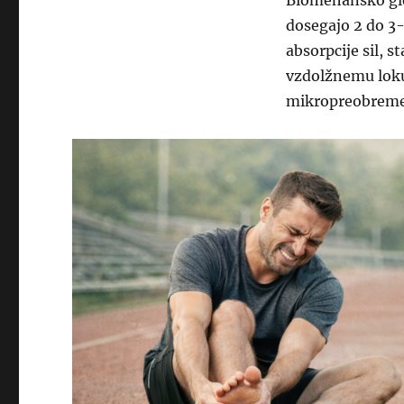
Biomehansko gle
dosegajo 2 do 3-
absorpcije sil, 
vzdolžnemu loku,
mikropreobremen