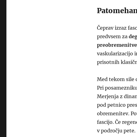
Patomehan
Čeprav izraz fasc
predvsem za
deg
preobremenitve
vaskularizacijo 
prisotnih klasič
Med tekom sile o
Pri posamezniku
Merjenja z din
pod petnico pres
obremenitev. Pov
fascijo. Če rege
v področju pete.