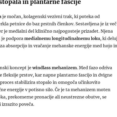
topala in plantarne fascije
a
je močan, kolagenski vezivni trak, ki poteka od
kla petnice do baz prstnih členkov. Sestavljena je iz več
r je medialni del klinično najpogosteje prizadet. Njena
 je podpora
medialnemu longitudinalnemu loku
, ki delu
k za absorpcijo in vračanje mehanske energije med hojo i
nski koncept je
windlass mehanizem
. Med fazo odriva
e fleksije prstov, kar napne plantarno fascijo in dvigne
 proces stabilizira stopalo in omogoča učinkovito
čne energije v potisno silo. Če je ta mehanizem moten
oka, prekomerne pronacije ali neustrezne obutve, se
i izrazito poveča.