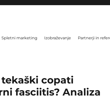
Spletni marketing
Izobraževanje
Partnerji in refe
 tekaški copati
ni fasciitis? Analiza