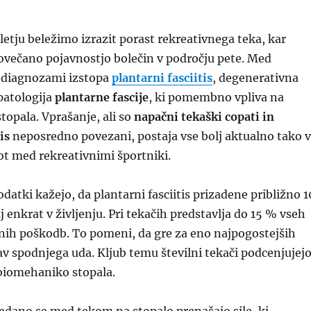
etju beležimo izrazit porast rekreativnega teka, kar
ovečano pojavnostjo bolečin v področju pete. Med
 diagnozami izstopa
plantarni fasciitis
, degenerativna
patologija
plantarne fascije
, ki pomembno vpliva na
topala. Vprašanje, ali so
napačni tekaški copati in
is
neposredno povezani, postaja vse bolj aktualno tako v
kot med rekreativnimi športniki.
datki kažejo, da plantarni fasciitis prizadene približno 1
j enkrat v življenju. Pri tekačih predstavlja do 15 % vseh
ih poškodb. To pomeni, da gre za eno najpogostejših
v spodnjega uda. Kljub temu številni tekači podcenjujej
 biomehaniko stopala.