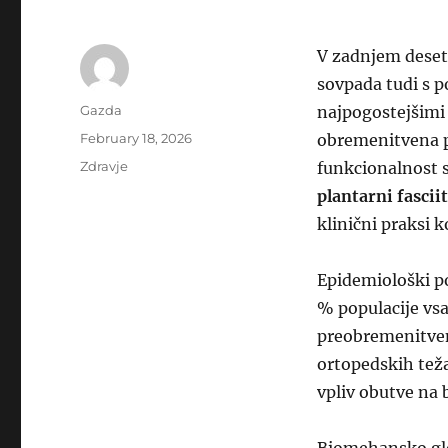
V zadnjem desetl
sovpada tudi s p
Author
Gazda
najpogostejšimi
Posted
February 18, 2026
obremenitvena 
on
Categories
Zdravje
funkcionalnost s
plantarni fasciit
klinični praksi 
Epidemiološki po
% populacije vsa
preobremenitven
ortopedskih teža
vpliv obutve na