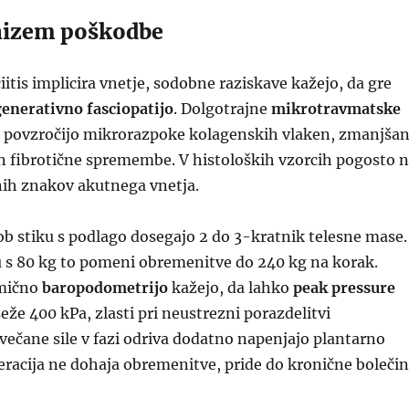
izem poškodbe
iitis implicira vnetje, sodobne raziskave kažejo, da gre
enerativno fasciopatijo
. Dolgotrajne
mikrotravmatske
povzročijo mikrorazpoke kolagenskih vlaken, zmanjša
in fibrotične spremembe. V histoloških vzorcih pogosto n
nih znakov akutnega vnetja.
b stiku s podlago dosegajo 2 do 3-kratnik telesne mase.
 s 80 kg to pomeni obremenitve do 240 kg na korak.
amično
baropodometrijo
kažejo, da lahko
peak pressure
eže 400 kPa, zlasti pri neustrezni porazdelitvi
ečane sile v fazi odriva dodatno napenjajo plantarno
neracija ne dohaja obremenitve, pride do kronične boleči