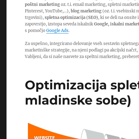
poštni marketing
oz. t.i. email marketing, spletni market
Pinterest, YouTube,…),
blog marketing
(oz. t.i. vsebinski
trgovini),
spletna optimizacija (SEO)
, ki se deli na onsit
zapovrstjo, izstopa seveda iskalnik
Google, iskalni marke
s pomočjo
Google Ads
.
Za uspešno, integrirano delovanje vseh sestavin spletnega
marketinške strategije, na njeni podlagi pa akcijski načrt,
Vabljeni, da si naše nasvete za speltni marketing, preberet
Optimizacija sple
mladinske sobe)