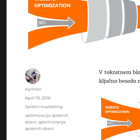
V tokratnem blog
ključno besedo 
Author
Karmen
Posted
April 19, 2016
on
Categories
Spletni marketing
Tags
optimizacija spletnih
strani
,
optimiziranje
spletnih strani