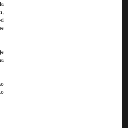
la
h,
od
se
je
na
mo
no