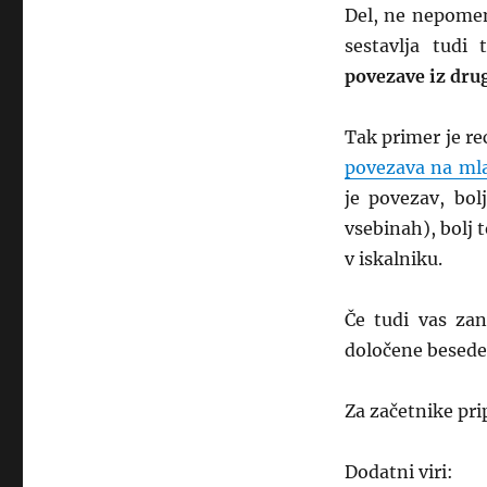
Del, ne nepomem
sestavlja tudi
povezave iz drug
Tak primer je r
povezava na ml
je povezav, bol
vsebinah), bolj 
v iskalniku.
Če tudi vas zan
določene besede,
Za začetnike pr
Dodatni viri: