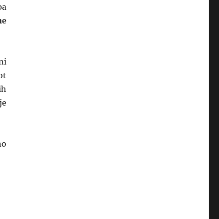
pa
ne
ni
ot
ih
je
no