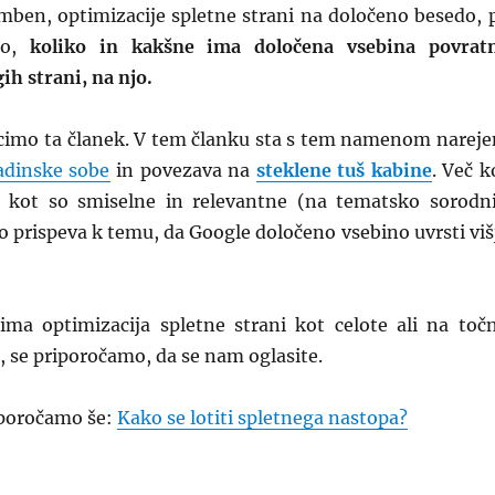
ben, optimizacije spletne strani na določeno besedo, 
 to,
koliko in kakšne ima določena vsebina povrat
ih strani, na njo.
ecimo ta članek. V tem članku sta s tem namenom nareje
adinske sobe
in povezava na
steklene tuš kabine
. Več k
j kot so smiselne in relevantne (na tematsko sorodn
to prispeva k temu, da Google določeno vsebino uvrsti viš
ima optimizacija spletne strani kot celote ali na toč
 se priporočamo, da se nam oglasite.
iporočamo še:
Kako se lotiti spletnega nastopa?