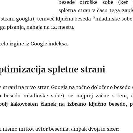
besede otroške sobe (ker 
spletna stran v času tega zapi
i strani googla), temveč ključna beseda “mladinske sobe
ega pisanja, nahaja na 12. mestu.
celo izgine iz Google indeksa.
ptimizacija spletne strani
e strani na prvo stran Googla na točno določeno besedo 
 besedo mladinske sobe), se najprej začne s tem, 
olj kakovosten članek na izbrano ključno besedo, p
 nismo mi kot avtor besedila, ampak dvoji in sicer: