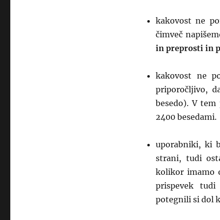
kakovost ne po
čimveč napišem
in preprosti in
kakovost ne po
priporočljivo, 
besedo). V tem 
2400 besedami.
uporabniki, ki 
strani, tudi os
kolikor imamo 
prispevek tudi
potegnili si dol 