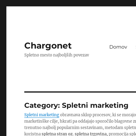
Chargonet
Domov
Spletno mesto najboljših povezav
Category:
Spletni marketing
Spletni marketing
obravnava sklop procesov, ki se morajo
marketinške cilje, hkrati pa oddajajo sporočilo blagovne zn
trenutno najbolj popularnim sestavinam, metodam spletne
koristna
spletna stran oz. spletna trgovina,
promocija spl