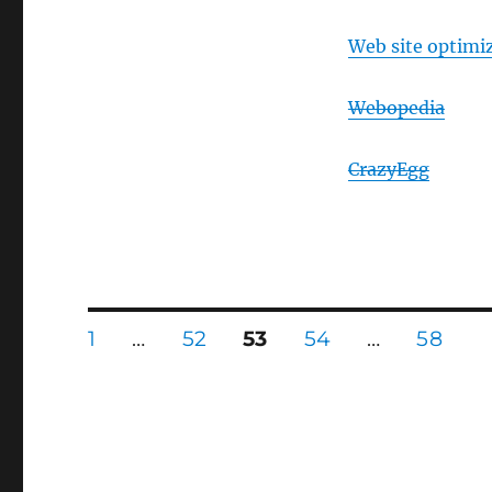
Web site optimi
Webopedia
CrazyEgg
Posts
PAGE
PAGE
PAGE
PAGE
PAGE
1
…
52
53
54
…
58
navigation