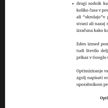
drugi sodnik ka
koliko časa v po
ali “skrolajo”v
strani ali nazaj
izračuna kako ka
Eden izmed pome
tudi število de
prikaz v Googlu (
Optimiziranje v
zgolj napisati 
uporabnikom pre
Opt