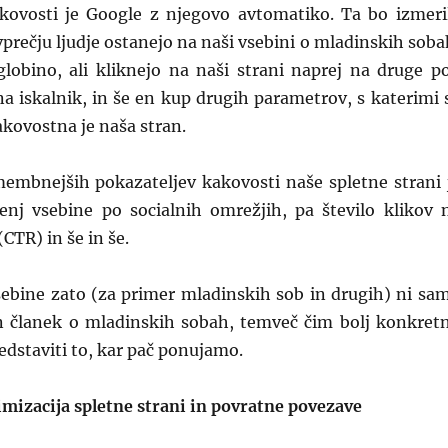
kovosti je Google z njegovo avtomatiko. Ta bo izmeri
vprečju ljudje ostanejo na naši vsebini o mladinskih soba
 globino, ali kliknejo na naši strani naprej na druge p
 na iskalnik, in še en kup drugih parametrov, s katerimi 
kovostna je naša stran.
mbnejših pokazateljev kakovosti naše spletne strani 
ljenj vsebine po socialnih omrežjih, pa število klikov 
CTR) in še in še.
sebine zato (za primer mladinskih sob in drugih) ni sa
en članek o mladinskih sobah, temveč čim bolj konkret
dstaviti to, kar pač ponujamo.
imizacija spletne strani in povratne povezave