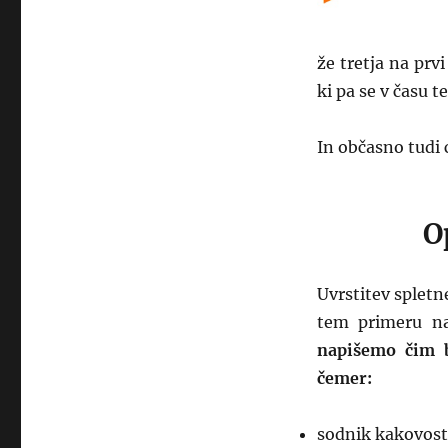
že tretja na prv
ki pa se v času t
In občasno tudi 
O
Uvrstitev spletn
tem primeru na
napišemo čim b
čemer:
sodnik kakovosti