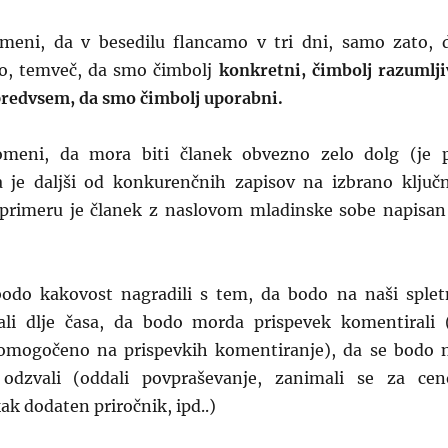
meni, da v besedilu flancamo v tri dni, samo zato, 
o, temveč, da smo čimbolj
konkretni, čimbolj razumlji
 predvsem, da smo čimbolj uporabni.
meni, da mora biti članek obvezno zelo dolg (je 
da je daljši od konkurenčnih zapisov na izbrano ključ
primeru je članek z naslovom mladinske sobe napisan
bodo kakovost nagradili s tem, da bodo na naši splet
tali dlje časa, da bodo morda prispevek komentirali 
omogočeno na prispevkih komentiranje), da se bodo 
 odzvali (oddali povpraševanje, zanimali se za cen
kak dodaten priročnik, ipd..)