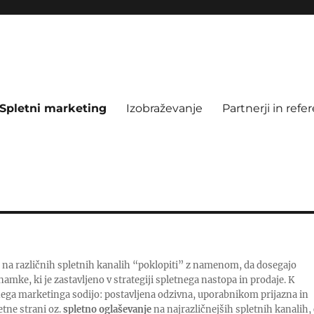
Spletni marketing
Izobraževanje
Partnerji in refe
 na različnih spletnih kanalih “poklopiti” z namenom, da dosegajo
amke, ki je zastavljeno v strategiji spletnega nastopa in prodaje. K
ga marketinga sodijo: postavljena odzivna, uporabnikom prijazna in
etne strani oz.
spletno oglaševanje
na najrazličnejših spletnih kanalih,