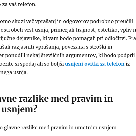
 za vaš telefon.
bomo skozi več vprašanj in odgovorov podrobno preučili
osti obeh vrst usnja, primerjali trajnost, estetiko, vpliv 
ključne dejavnike, ki vam bodo pomagali pri odločitvi. Pr
ali razjasniti vprašanja, povezana s stroški in
r ponudili nekaj številčnih argumentov, ki bodo podprli
berite si spodaj ali so boljši
usnjeni ovitki za telefon
iz
tnega usnja.
avne razlike med pravim in
 usnjem?