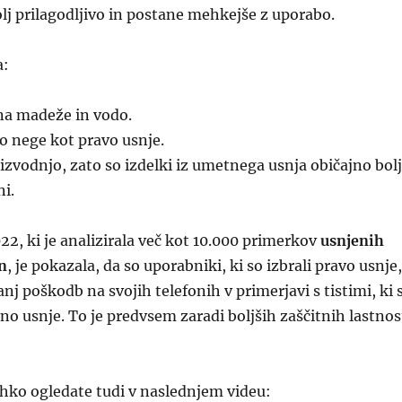
olj prilagodljivo in postane mehkejše z uporabo.
a:
na madeže in vodo.
o nege kot pravo usnje.
oizvodnjo, zato so izdelki iz umetnega usnja običajno bolj
i.
022, ki je analizirala več kot 10.000 primerkov
usnjenih
on
, je pokazala, da so uporabniki, ki so izbrali pravo usnje,
nj poškodb na svojih telefonih v primerjavi s tistimi, ki 
no usnje. To je predvsem zaradi boljših zaščitnih lastnos
lahko ogledate tudi v naslednjem videu: