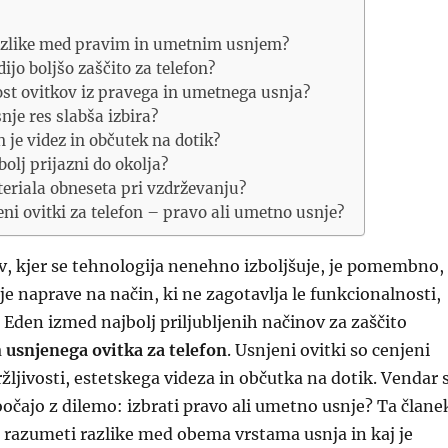
razlike med pravim in umetnim usnjem?
dijo boljšo zaščito za telefon?
ost ovitkov iz pravega in umetnega usnja?
nje res slabša izbira?
e videz in občutek na dotik?
bolj prijazni do okolja?
eriala obneseta pri vzdrževanju?
ni ovitki za telefon – pravo ali umetno usnje?
v, kjer se tehnologija nenehno izboljšuje, je pomembno,
je naprave na način, ki ne zagotavlja le funkcionalnosti,
 Eden izmed najbolj priljubljenih načinov za zaščito
a
usnjenega ovitka za telefon
. Usnjeni ovitki so cenjeni
ržljivosti, estetskega videza in občutka na dotik. Vendar 
očajo z dilemo: izbrati pravo ali umetno usnje? Ta člane
razumeti razlike med obema vrstama usnja in kaj je