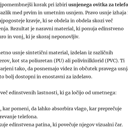
ajpomembnejši korak pri izbiri
usnjenega ovitka za telef
razlik med prvim in umetnim usnjem. Pravo usnje izhaja 
ajpogosteje kravje, ki se obdela in obdela skozi več
nja. Rezultat je naravni material, ki ponuja edinstveno
o in vonj, ki je skoraj neponovljiv.
tno usnje sintetični material, izdelan iz različnih
rov, kot sta poliuretan (PU) ali polivinilklorid (PVC). Ti
varjeni tako, da posnemajo videz in občutek pravega usnj
o bolj dostopni in enostavni za izdelavo.
več edinstvenih lastnosti, ki ga ločijo od umetnega:
, kar pomeni, da lahko absorbira vlago, kar preprečuje
evanje telefona.
uje edinstvena patina, ki povečuje njegov vizualni čar.