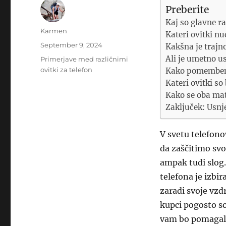
Preberite
Kaj so glavne 
Author
Karmen
Kateri ovitki nu
Posted
September 9, 2024
Kakšna je trajn
on
Ali je umetno us
Categories
Primerjave med različnimi
ovitki za telefon
Kako pomemben j
Kateri ovitki so 
Kako se oba mat
Zaključek: Usnje
V svetu telefono
da zaščitimo svo
ampak tudi slog.
telefona je izbir
zaradi svoje vzd
kupci pogosto so
vam bo pomagal 