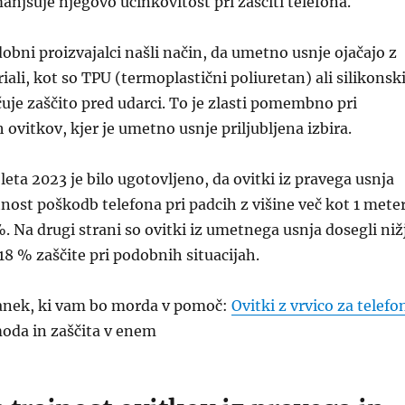
zmanjšuje njegovo učinkovitost pri zaščiti telefona.
obni proizvajalci našli način, da umetno usnje ojačajo z
ali, kot so TPU (termoplastični poliuretan) ali silikonsk
čuje zaščito pred udarci. To je zlasti pomembno pri
 ovitkov, kjer je umetno usnje priljubljena izbira.
leta 2023 je bilo ugotovljeno, da ovitki iz pravega usnja
nost poškodb telefona pri padcih z višine več kot 1 mete
%. Na drugi strani so ovitki iz umetnega usnja dosegli niž
 18 % zaščite pri podobnih situacijah.
članek, ki vam bo morda v pomoč:
Ovitki z vrvico za telefo
moda in zaščita v enem