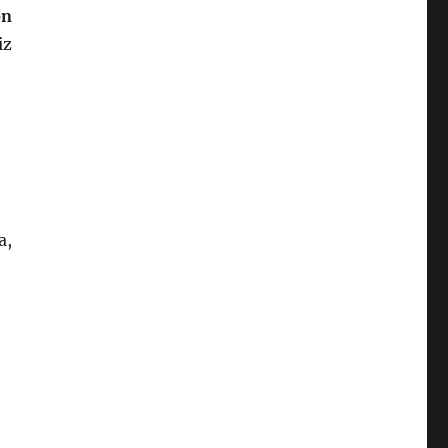
on
iz
a,