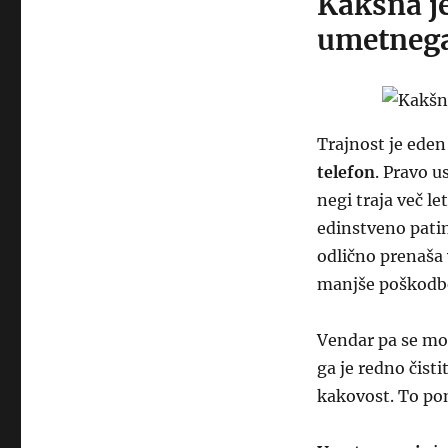
Kakšna je
umetnega
Trajnost je eden
telefon
. Pravo u
negi traja več l
edinstveno patin
odlično prenaša
manjše poškodb
Vendar pa se mor
ga je redno čist
kakovost. To po