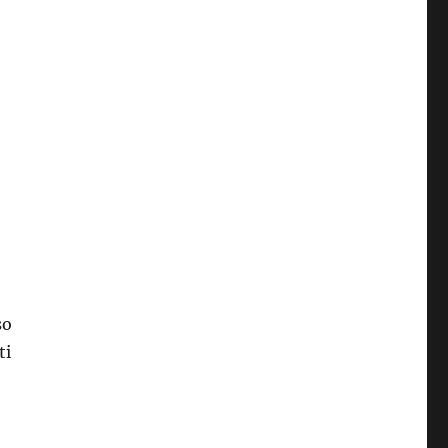
so
ti