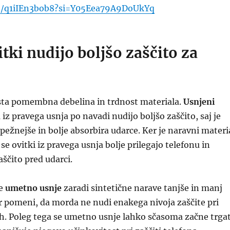
be/q1iIEn3bob8?si=Y05Eea79A9DoUkYq
itki nudijo boljšo zaščito za
 sta pomembna debelina in trdnost materiala.
Usnjeni
n
iz pravega usnja po navadi nudijo boljšo zaščito, saj je
pežnejše in bolje absorbira udarce. Ker je naravni materi
, se ovitki iz pravega usnja bolje prilegajo telefonu in
aščito pred udarci.
je
umetno usnje
zaradi sintetične narave tanjše in manj
ar pomeni, da morda ne nudi enakega nivoja zaščite pri
ih. Poleg tega se umetno usnje lahko sčasoma začne trgat