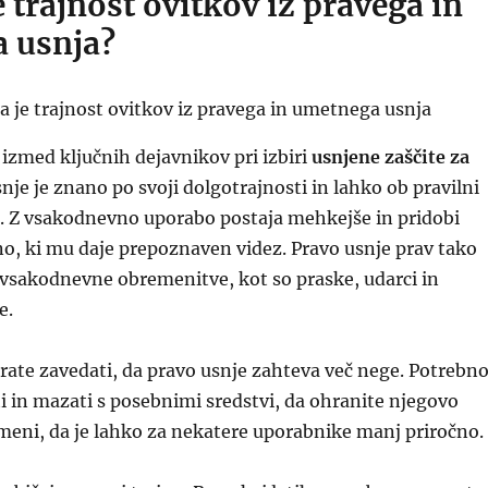
 trajnost ovitkov iz pravega in
 usnja?
 izmed ključnih dejavnikov pri izbiri
usnjene zaščite za
snje je znano po svoji dolgotrajnosti in lahko ob pravilni
et. Z vsakodnevno uporabo postaja mehkejše in pridobi
o, ki mu daje prepoznaven videz. Pravo usnje prav tako
 vsakodnevne obremenitve, kot so praske, udarci in
e.
ate zavedati, da pravo usnje zahteva več nege. Potrebn
iti in mazati s posebnimi sredstvi, da ohranite njegovo
meni, da je lahko za nekatere uporabnike manj priročno.