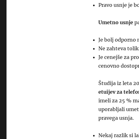
Pravo usnje je b
Umetno usnje
p
Je bolj odporno 
Ne zahteva tolik
Je cenejše za pr
cenovno dostopn
Študija iz leta 2
etuijev za telef
imeli za 25 % ma
uporabljali umet
pravega usnja.
Nekaj razlik si 