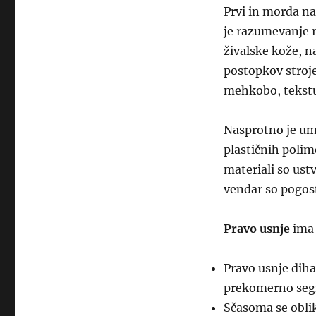
Prvi in morda n
je razumevanje 
živalske kože, n
postopkov stroje
mehkobo, tekstur
Nasprotno je ume
plastičnih polime
materiali so ust
vendar so pogost
Pravo usnje
ima 
Pravo usnje diha
prekomerno segr
Sčasoma se oblik