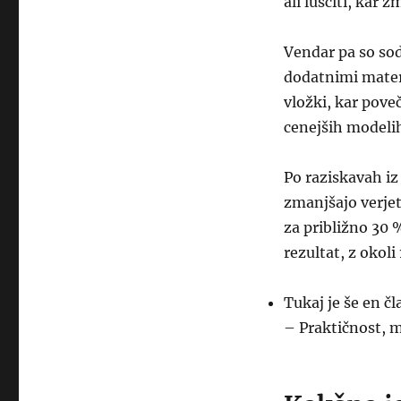
ali luščiti, kar 
Vendar pa so sod
dodatnimi materi
vložki, kar pove
cenejših modelih
Po raziskavah iz 
zmanjšajo verjet
za približno 30 
rezultat, z okoli
Tukaj je še en 
– Praktičnost, 