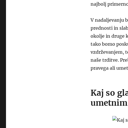
najbolj primerno
V nadaljevanju 
prednosti in slab
okolje in druge 
tako bomo poskuš
vzdrževanjem, te
naše trditve. Pre
pravega ali ume
Kaj so gl
umetnim